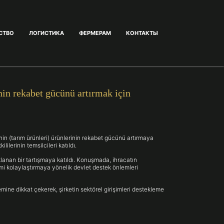
СТВО
ЛОГИCТИКА
ФЕРМЕРАМ
КОНТАКТЫ
nin rekabet gücünü artırmak için
nin (tarım ürünleri) ürünlerinin rekabet gücünü artırmaya
lerinin temsilcileri katıldı.
klanan bir tartışmaya katıldı. Konuşmada, ihracatın
şimi kolaylaştırmaya yönelik devlet destek önlemleri
mine dikkat çekerek, şirketin sektörel girişimleri destekleme