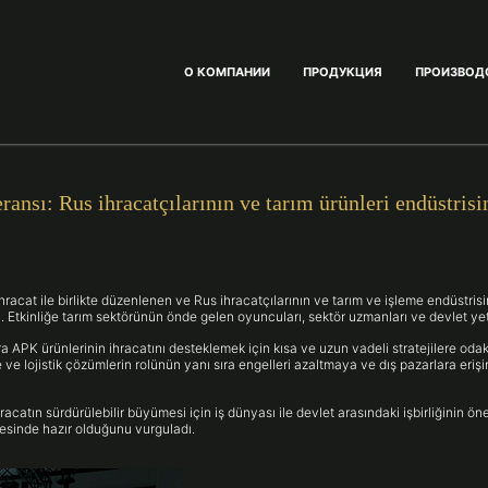
О КОМПАНИИ
ПРОДУКЦИЯ
ПРОИЗВОД
ansı: Rus ihracatçılarının ve tarım ürünleri endüstrisi
racat ile birlikte düzenlenen ve Rus ihracatçılarının ve tarım ve işleme endüstrisi
Etkinliğe tarım sektörünün önde gelen oyuncuları, sektör uzmanları ve devlet yetkili
ra APK ürünlerinin ihracatını desteklemek için kısa ve uzun vadeli stratejilere oda
e ve lojistik çözümlerin rolünün yanı sıra engelleri azaltmaya ve dış pazarlara eri
atın sürdürülebilir büyümesi için iş dünyası ile devlet arasındaki işbirliğinin öne
esinde hazır olduğunu vurguladı.