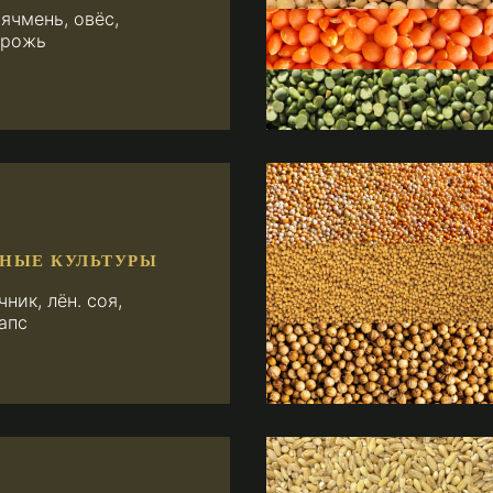
ячмень, овёс,
 рожь
НЫЕ КУЛЬТУРЫ
ник, лён. соя,
апс