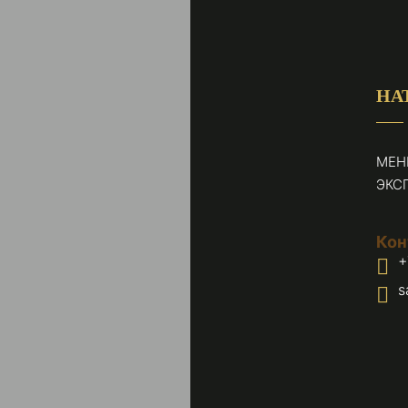
НА
МЕН
ЭКС
Кон
+
s